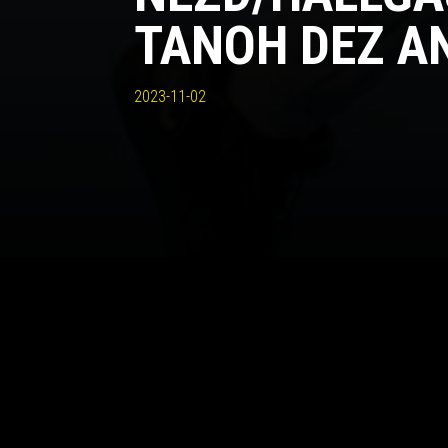
TANOH DEZ A
2023-11-02
Mentálisan és fizikálisan is készen állunk az oros