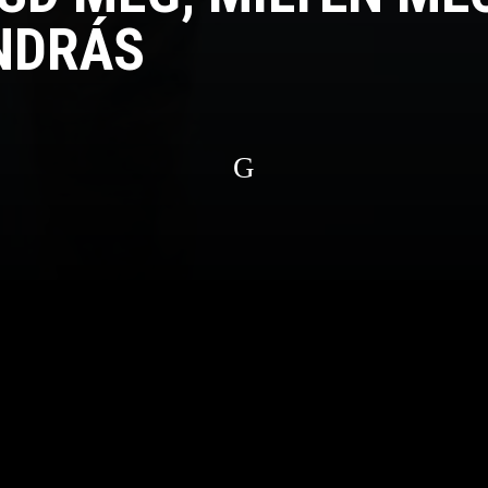
NDRÁS
G
zlányi meccsre!