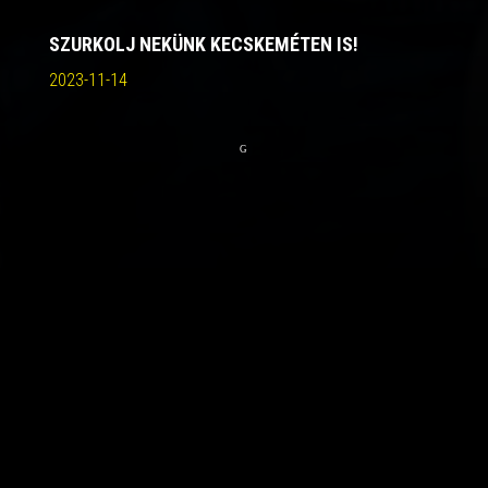
SZURKOLJ NEKÜNK KECSKEMÉTEN IS!
2023-11-14
G
Információk a pénteki mérkőzés jegyértékesítéséről…
Ahogy arról már beszámoltunk, pénteken a Kecskemét