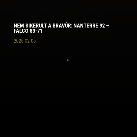
NEM SIKERÜLT A BRAVÚR: NANTERRE 92 –
FALCO 83-71
2025-02-05
G
A Bajnokok Ligája legjobb 16 csapata közötti második