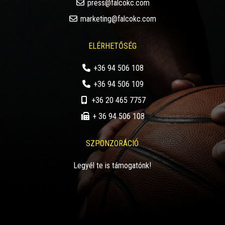
press@falcokc.com
marketing@falcokc.com
ELÉRHETŐSÉG
+36 94 506 108
+36 94 506 109
+36 20 465 7757
+ 36 94 506 108
SZPONZORÁCIÓ
Legyél te is támogatónk!
EN